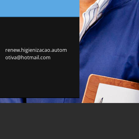
renew.hi
gienizac
ao.autom
otiva@ho
tmail.co
m