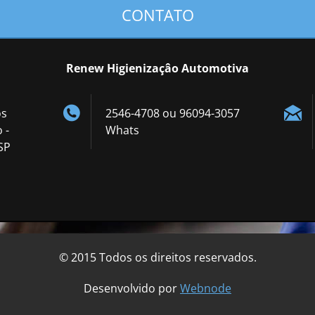
CONTATO
Renew Higienizaçâo Automotiva
os
2546-4708 ou 96094-3057
 -
Whats
SP
© 2015 Todos os direitos reservados.
Desenvolvido por
Webnode