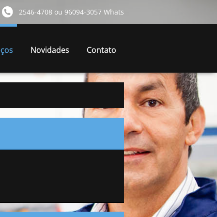
2546-4708 ou 96094-3057 Whats
iços
Novidades
Contato