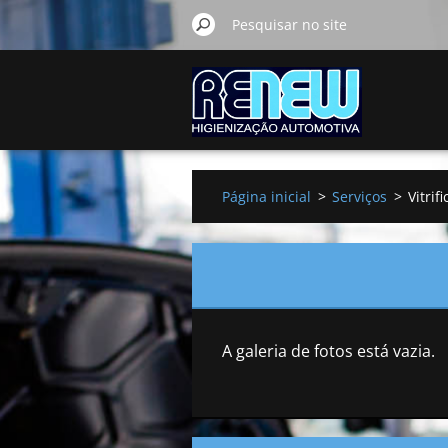
Página inicial
>
Serviços
>
Vitrif
A galeria de fotos está vazia.