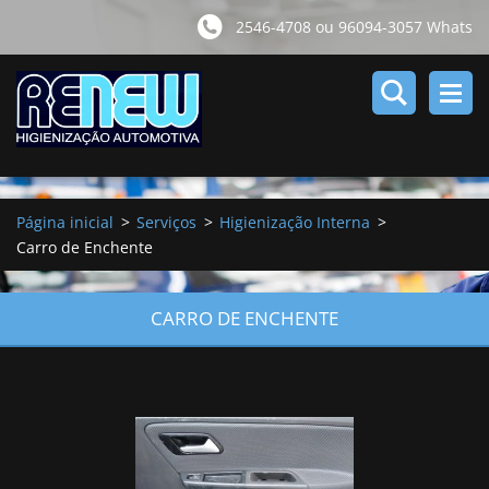
2546-4708 ou 96094-3057 Whats
Página inicial
>
Serviços
>
Higienização Interna
>
Carro de Enchente
CARRO DE ENCHENTE