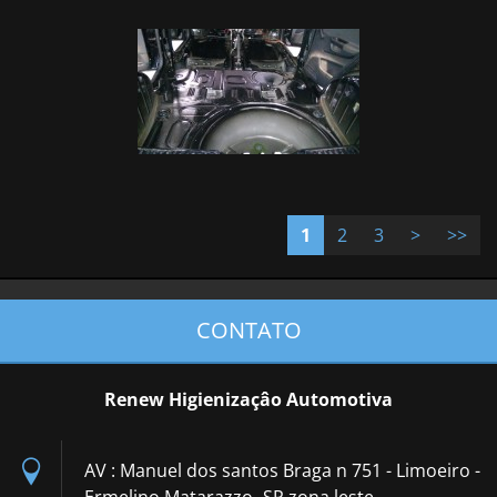
1
2
3
>
>>
CONTATO
Renew Higienizaçâo Automotiva
AV : Manuel dos santos Braga n 751 - Limoeiro -